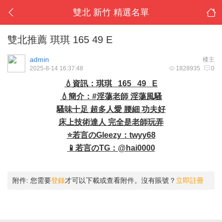
雙北 新竹 精選名單
雙北推薦 琪琪 165 49 E
admin
楼主
2025-8-14 16:37:48
1828935
0
💧資訊：琪琪 165 49 E
💧簡介：#淫蕩老師 淫蕩風騷
騷味十足 超多人愛 腰細 功夫好
床上技術達人 完全是老師玩弄
⭐若言のGleezy：twyy68
📱若言のTG：@hai0000
附件:
您需要
登錄
才可以下載或查看附件。沒有賬號？
立即註冊