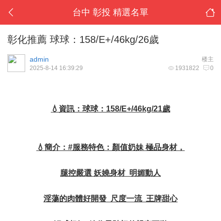
台中 彰投 精選名單
彰化推薦 球球：158/E+/46kg/26歲
admin
楼主
2025-8-14 16:39:29
1931822
0
💧資訊：球球：158/E+/46kg/21歲
💧簡介：#服務特色：顏值奶妹 極品身材，
腿控嚴選 妖嬈身材 明媚動人
淫蕩的肉體好開發 尺度一流 王牌甜心