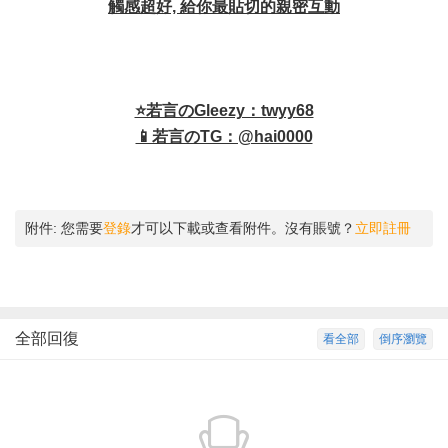
觸感超好, 給你最貼切的親密互動
⭐若言のGleezy：twyy68
📱若言のTG：@hai0000
附件:
您需要
登錄
才可以下載或查看附件。沒有賬號？
立即註冊
全部回復
看全部
倒序瀏覽